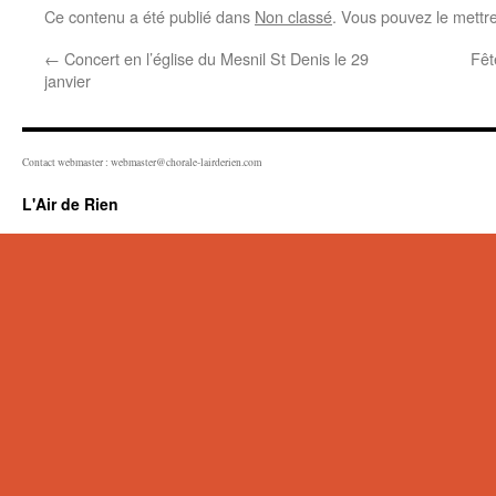
Ce contenu a été publié dans
Non classé
. Vous pouvez le mettr
←
Concert en l’église du Mesnil St Denis le 29
Fêt
janvier
Contact webmaster : webmaster@chorale-lairderien.com
L'Air de Rien