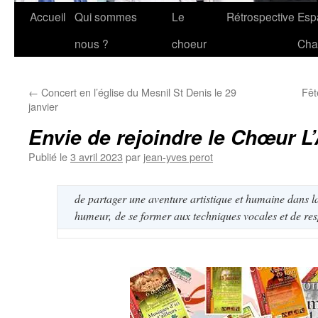
Accueil
Qui sommes
Le
Rétrospective
Esp
nous ?
choeur
Cha
←
Concert en l’église du Mesnil St Denis le 29
Fêt
janvier
Envie de rejoindre le Chœur L’
Publié le
3 avril 2023
par
jean-yves perot
de partager une aventure artistique et humaine dans la
humeur,
de se former aux techniques vocales et de res